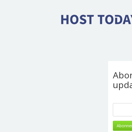
Abon
upd
Abonne